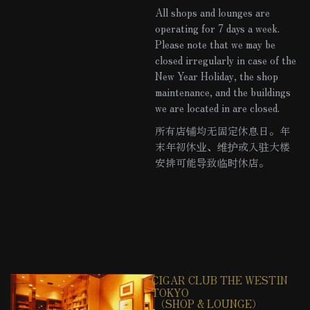
All shops and lounges are
operating for 7 days a week.
Please note that we may be
closed irregularly in case of the
New Year Holiday, the shop
maintenance, and the buildings
we are located in are closed.
所有店铺均无固定休息日。年
末年初休业、维护或入驻大楼
安排可能导致临时休店。
CIGAR CLUB THE WESTIN
TOKYO
（SHOP & LOUNGE）