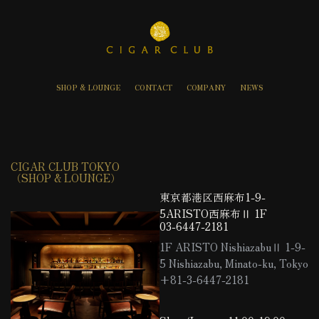
内
容
を
ス
キ
SHOP & LOUNGE
CONTACT
COMPANY
NEWS
ッ
プ
CIGAR CLUB TOKYO
（SHOP & LOUNGE）
東京都港区西麻布1-9-
5ARISTO西麻布Ⅱ 1F
03-6447-2181
1F ARISTO NishiazabuⅡ 1-9-
5 Nishiazabu, Minato-ku, Tokyo
+81-3-6447-2181